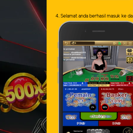
4. Selamat anda berhasil masuk ke d