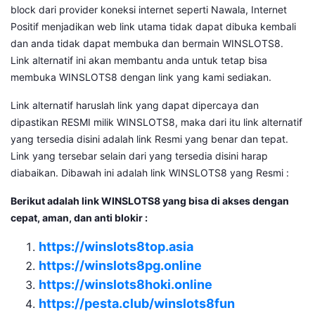
block dari provider koneksi internet seperti Nawala, Internet
Positif menjadikan web link utama tidak dapat dibuka kembali
dan anda tidak dapat membuka dan bermain WINSLOTS8.
Link alternatif ini akan membantu anda untuk tetap bisa
membuka WINSLOTS8 dengan link yang kami sediakan.
Link alternatif haruslah link yang dapat dipercaya dan
dipastikan RESMI milik WINSLOTS8, maka dari itu link alternatif
yang tersedia disini adalah link Resmi yang benar dan tepat.
Link yang tersebar selain dari yang tersedia disini harap
diabaikan. Dibawah ini adalah link WINSLOTS8 yang Resmi :
Berikut adalah link WINSLOTS8 yang bisa di akses dengan
cepat, aman, dan anti blokir :
https://winslots8top.asia
https://winslots8pg.online
https://winslots8hoki.online
https://pesta.club/winslots8fun