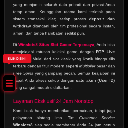
yang menjamin seluruh data pribadi dan privasi Anda
tetap aman. Keunggulan utama kami terletak pada
sistem transaksi kilat; setiap proses
deposit dan
withdraw
ditangani oleh tim profesional secara instan,
aman, dan tanpa hambatan sedikit pun.
Di
Winslots8 Situs Slot Gacor Terpercaya
, Anda bisa
menjelajahi ratusan koleksi game dengan
RTP Live
tertinggi
. Mulai dari slot klasik yang ikonik hingga rilis
KLIK DISINI!
terbaru dengan fitur modern seperti
Multiplier
besar dan
Free Spins
yang gampang pecah. Semua keajaiban ini
dapat Anda akses cukup dengan
satu akun (User ID)
yang sangat mudah didaftarkan.
Layanan Eksklusif 24 Jam Nonstop
Kami tidak hanya memberikan permainan, tetapi juga
pelayanan bintang lima. Tim
Customer Service
Winslots8
siap sedia membantu Anda 24 jam penuh